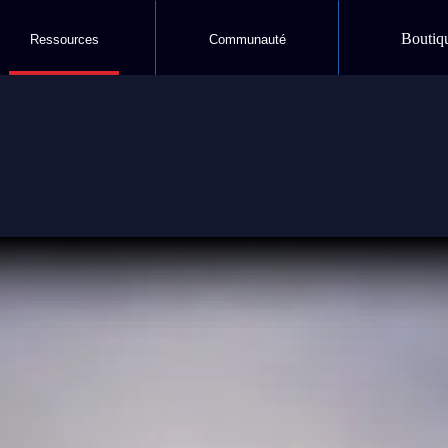
Boutiq
Ressources
Communauté
s Update
el échauffement entraîne une augmentation 
zing levels could mean another big avalanche cycle