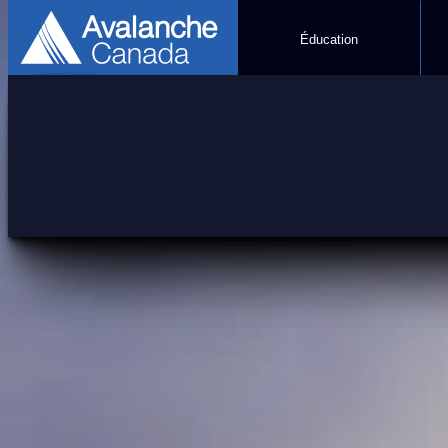
Éducation
Blogues
mardi 3 février 2026
•
forecaster blog
February 3 2026 Condition
Lire l'article
En vedette
jeudi 3 avril 2025
La chaleur monte : un nouv
Upcoming warm weather, sun, and rising free