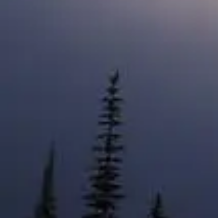
Mon compte
À p
Connexion ou inscription
Ape
Rap
Connectez-vous
L'A
info@avalanche.ca
Équ
Contactez-nous
Cons
Prix
Informations sur le logiciel
Journal des modifications du site web
Res
Journal des modifications de l'appli
Ress
mobile
tra
Documentation de l'API
Politique de partage des données
Droits d’auteur © 2026
Politique de confiden