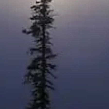
ropos de nous
Bailleurs de fonds
rçu
Partenaires gouvernementaux
ports annuels
Commanditaires
spect
Collaborateurs
ipe
Travailler avec nous
eil d'administration
Emplois
 de service Gordon Ritchie
Devenez un instructeur d'Avalanch
Canada
sources
ources sur le deuil et les
umatismes
tialité
Conditions d'utilisation
Accessibilité