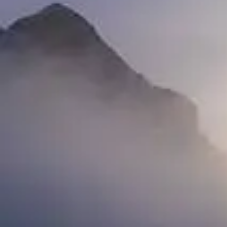
Lire l'article
lundi 17 janvier 2022
•
forecaster blog
Interference and Avalanche 
Lire l'article
jeudi 9 décembre 2021
•
forecaster blog
Mitigating Avalanche Trans
Lire l'article
lundi 1 mars 2021
•
forecaster blog
Il est temps d'envisager le 
Des changements soudains de la météo sont pr
Lire l'article