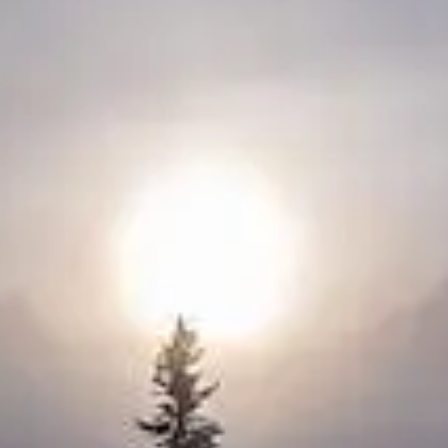
Transceivers Part 2
ceiver Interference
réchauffement
évus dans la semaine à venir. Attendez-vous à ce que cela complique le