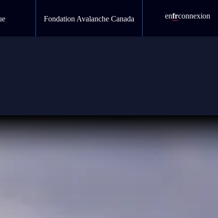
en
fr
connexion
ue
Fondation Avalanche Canada
du risque d’avalanche