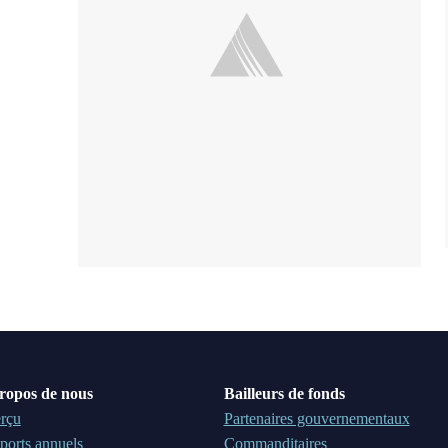
ropos de nous
Bailleurs de fonds
rçu
Partenaires gouvernementaux
ports annuels
Commanditaires