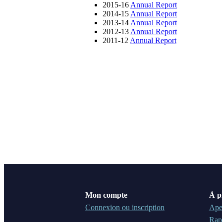
2015-16
Annual Report
2014-15
Annual Report
2013-14
Annual Report
2012-13
Annual Report
2011-12
Annual Report
Mon compte
À p
Connexion ou inscription
Ape
Rap