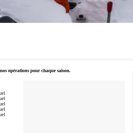
nos opérations pour chaque saison.
uel
uel
uel
uel
uel