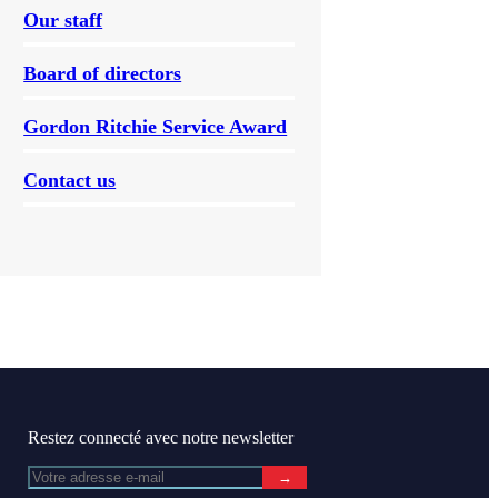
Our staff
Board of directors
Gordon Ritchie Service Award
Contact us
Restez connecté avec notre newsletter
→