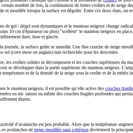
n certain nombre de fois, la combinaison de fortes croûtes et de neige de
e et mouillée lorsque la surface est dégelée. Entre ces deux états, on r
s de gel / dégel sont dynamiques et le manteau neigeux change radical
moins 10 cm d'épaisseur ou plus) "scellent" le manteau neigeux en place
xtrêmement dure, lisse et glacée.
a journée, la surface gelée se ramollit. Une fine couche de neige mouill
s sel (
corn snow
en anglais) tant recherchée pour les descentes.
ature, les croûtes solides se décomposent et les couches supérieures du 
euvent se développer dans la partie supérieure du manteau neigeux. L'amp
la température et de la densité de la neige sous la croûte et de la météo 
ns le manteau neigeux, il est possible qu’elle active des
couches fragile
formées en mi- saison ou même des couches fragiles profondes qui persis
auffement diurne.
'activité d’avalanche est peu probable. Alors que la température augment
 Les avalanches de
neige mouillée sans cohésion
deviennent la principale