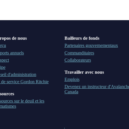
ropos de nous
Bailleurs de fonds
rçu
Partenaires gouvernementaux
ports annuels
Commanditaires
spect
Collaborateurs
ipe
Travailler avec nous
eil d'administration
Emplois
 de service Gordon Ritchie
Devenez un instructeur d'Avalanch
Canada
sources
ources sur le deuil et les
umatismes