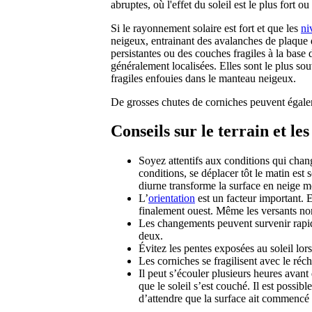
abruptes, où l'effet du soleil est le plus fort 
Si le rayonnement solaire est fort et que les
ni
neigeux, entrainant des avalanches de plaque 
persistantes ou des couches fragiles à la base
généralement localisées. Elles sont le plus s
fragiles enfouies dans le manteau neigeux.
De grosses chutes de corniches peuvent égalem
Conseils sur le terrain et l
Soyez attentifs aux conditions qui chan
conditions, se déplacer tôt le matin est
diurne transforme la surface en neige mo
L’
orientation
est un facteur important. E
finalement ouest. Même les versants nord
Les changements peuvent survenir rapid
deux.
Évitez les pentes exposées au soleil lor
Les corniches se fragilisent avec le réc
Il peut s’écouler plusieurs heures avan
que le soleil s’est couché. Il est possi
d’attendre que la surface ait commencé 