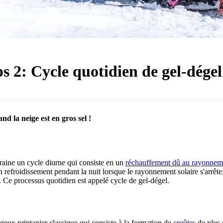
s 2: Cycle quotidien de gel-dégel
d la neige est en gros sel !
raine un cycle diurne qui consiste en un
réchauffement dû au rayonneme
n refroidissement pendant la nuit lorsque le rayonnement solaire s'arrête, 
e. Ce processus quotidien est appelé cycle de gel-dégel.
geux printanier classique qui consiste à la formation de
croûtes
de plus 