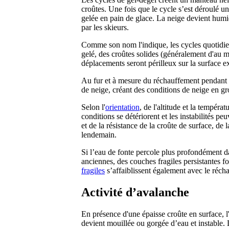
croûtes. Une fois que le cycle s’est déroulé u
gelée en pain de glace. La neige devient humid
par les skieurs.
Comme son nom l'indique, les cycles quotidien
gelé, des croûtes solides (généralement d'au 
déplacements seront périlleux sur la surface e
Au fur et à mesure du réchauffement pendant l
de neige, créant des conditions de neige en gro
Selon l'
orientation
, de l'altitude et la tempér
conditions se détériorent et les instabilités p
et de la résistance de la croûte de surface, de 
lendemain.
Si l’eau de fonte percole plus profondément da
anciennes, des couches fragiles persistantes 
fragiles
s’affaiblissent également avec le réch
Activité d’avalanche
En présence d'une épaisse croûte en surface, l
devient mouillée ou gorgée d’eau et instable.