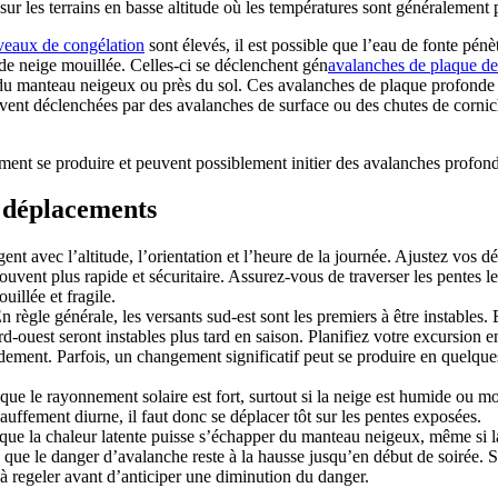
ou sur les terrains en basse altitude où les températures sont généralement
veaux de congélation
sont élevés, il est possible que l’eau de fonte pé
de neige mouillée. Celles-ci se déclenchent gén
avalanches de plaque de
 du manteau neigeux ou près du sol. Ces avalanches de plaque profonde pe
ouvent déclenchées par des avalanches de surface ou des chutes de corni
ent se produire et peuvent possiblement initier des avalanches profonde
es déplacements
gent avec l’altitude, l’orientation et l’heure de la journée. Ajustez vo
 souvent plus rapide et sécuritaire. Assurez-vous de traverser les pentes
uillée et fragile.
n règle générale, les versants sud-est sont les premiers à être instables. 
-ouest seront instables plus tard en saison. Planifiez votre excursion en
ement. Parfois, un changement significatif peut se produire en quelque
sque le rayonnement solaire est fort, surtout si la neige est humide ou mo
hauffement diurne, il faut donc se déplacer tôt sur les pentes exposées.
t que la chaleur latente puisse s’échapper du manteau neigeux, même si 
ble que le danger d’avalanche reste à la hausse jusqu’en début de soirée. 
à regeler avant d’anticiper une diminution du danger.