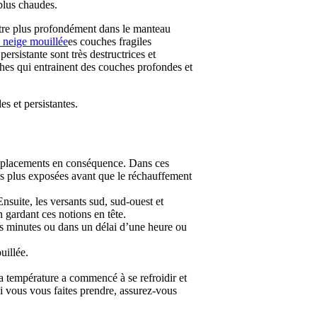
 plus chaudes.
nètre plus profondément dans le manteau
 neige mouillée
es couches fragiles
rsistante sont très destructrices et
ches qui entrainent des couches profondes et
s et persistantes.
s déplacements en conséquence. Dans ces
 les plus exposées avant que le réchauffement
Ensuite, les versants sud, sud-ouest et
 gardant ces notions en tête.
s minutes ou dans un délai d’une heure ou
uillée.
la température a commencé à se refroidir et
Si vous vous faites prendre, assurez-vous