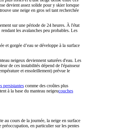
nse devient assez solide pour y skier lorsque
etrouve une neige en gros sel tant recherchée
ement sur une période de 24 heures. À l'état
, rendant les avalanches peu probables. Les
ée et gorgée d’eau se développe à la surface
manteau neigeux deviennent saturées d'eau. Les
leur de ces instabilités dépend de l'épaisseur
(température et ensoleillement) prévue le
s persistantes
comme des croûtes plus
tent à la base du manteau neigeu
couches
e au cours de la journée, la neige en surface
 préoccupation, en particulier sur les pentes